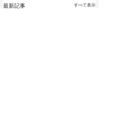
最新記事
すべて表示
コメント
madame FIGARO
Magnifique!! Le